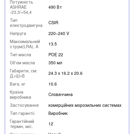
Потужність
ASHRAE
490 Вт
-23,3/+54,4
Тип
CSIR
електродвигуна
Напруга
220–240 V
Максимальний
13.5
струм(LRA), A
Тип масла
POE 22
Об'єм масла
350 мл
Габарити, см:
24.3 х 16.2 х 20.6
Д×Ш×В
Вага, кг
10.6
Країна
Словаччина
виробника
Застосування
комерційних морозильних системах
Тип гарантії
Виробник
Гарантійний
12
термін, міс.