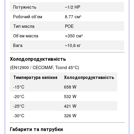
Потужність
~1/2 HP
Робочий об’єм
8.77 см³
Тип масла
POE
Об’єм масла
≈350 см³
Вага
~10,6 кг
Холодопродуктивність
(EN12900 / CECOMAF, Tcond 45°C)
Температура кипіння
Холодопродуктивність
-15°C
658 W
-20°C
532 W
-25°C
421 W
-30°C
326 W
Габарити та патрубки