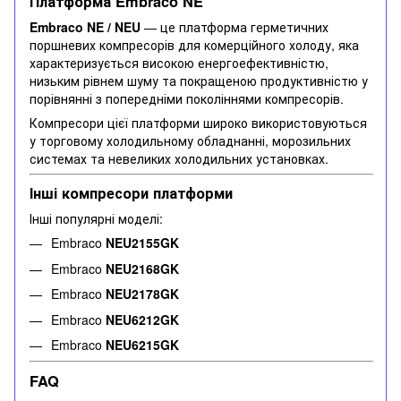
Платформа Embraco NE
Embraco NE / NEU
— це платформа герметичних
поршневих компресорів для комерційного холоду, яка
характеризується високою енергоефективністю,
низьким рівнем шуму та покращеною продуктивністю у
порівнянні з попередніми поколіннями компресорів.
Компресори цієї платформи широко використовуються
у торговому холодильному обладнанні, морозильних
системах та невеликих холодильних установках.
Інші компресори платформи
Інші популярні моделі:
Embraco
NEU2155GK
Embraco
NEU2168GK
Embraco
NEU2178GK
Embraco
NEU6212GK
Embraco
NEU6215GK
FAQ