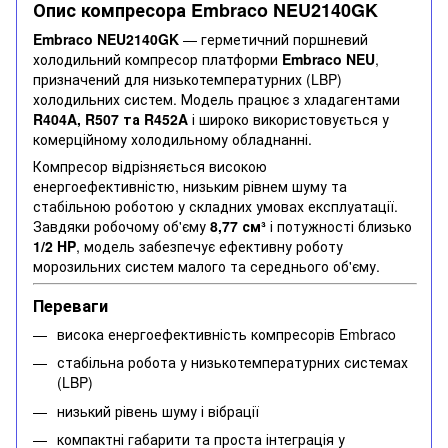
Опис компресора Embraco NEU2140GK
Embraco NEU2140GK
— герметичний поршневий
холодильний компресор платформи
Embraco NEU
,
призначений для низькотемпературних (LBP)
холодильних систем. Модель працює з хладагентами
R404A, R507 та R452A
і широко використовується у
комерційному холодильному обладнанні.
Компресор відрізняється високою
енергоефективністю, низьким рівнем шуму та
стабільною роботою у складних умовах експлуатації.
Завдяки робочому об'єму
8,77 см³
і потужності близько
1/2 HP
, модель забезпечує ефективну роботу
морозильних систем малого та середнього об'єму.
Переваги
висока енергоефективність компресорів Embraco
стабільна робота у низькотемпературних системах
(LBP)
низький рівень шуму і вібрації
компактні габарити та проста інтеграція у