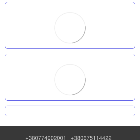
+380774902001
+380675114422