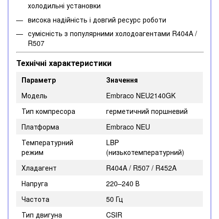
холодильні установки
висока надійність і довгий ресурс роботи
сумісність з популярними холодоагентами R404A /
R507
Технічні характеристики
Параметр
Значення
Модель
Embraco NEU2140GK
Тип компресора
герметичний поршневий
Платформа
Embraco NEU
Температурний
LBP
режим
(низькотемпературний)
Хладагент
R404A / R507 / R452A
Напруга
220–240 В
Частота
50 Гц
Тип двигуна
CSIR