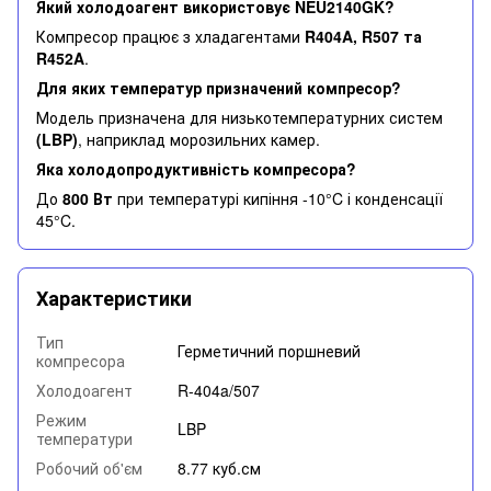
Який холодоагент використовує NEU2140GK?
Компресор працює з хладагентами
R404A, R507 та
R452A
.
Для яких температур призначений компресор?
Модель призначена для низькотемпературних систем
(LBP)
, наприклад морозильних камер.
Яка холодопродуктивність компресора?
До
800 Вт
при температурі кипіння -10°C і конденсації
45°C.
Характеристики
Тип
Герметичний поршневий
компресора
Холодоагент
R-404a/507
Режим
LBP
температури
Робочий об'єм
8.77 куб.см