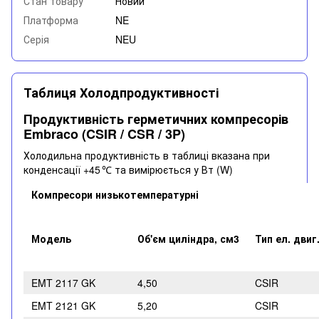
Стан товару
Новий
Платформа
NE
Серія
NEU
Таблиця Холодпродуктивності
Продуктивність герметичних компресорів
Embraco (CSIR / CSR / 3P)
Холодильна продуктивність в таблиці вказана при
конденсації +45
та вимірюється у Вт (W)
℃
Компресори низькотемпературні
Модель
Об'єм циліндра, см3
Тип ел. двиг
EMT 2117 GK
4,50
CSIR
EMT 2121 GK
5,20
CSIR