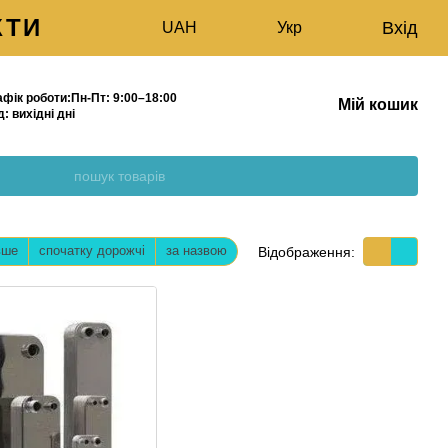
КТИ
Вхід
UAH
Укр
афік роботи:
Пн-Пт:
9:00–18:00
Мій кошик
д:
вихідні дні
МАГАЗИН
вше
спочатку дорожчі
за назвою
Відображення: