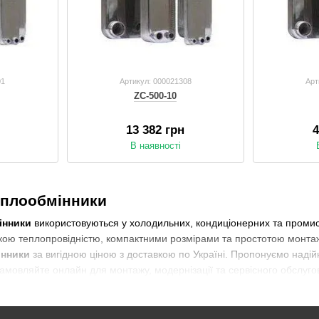
01
Артикул: 000021308
Арт
ZC-500-10
13 382 грн
4
В наявності
еплообмінники
інники
використовуються у холодильних, кондиціонерних та промис
кою теплопровідністю, компактними розмірами та простотою монтаж
інники
за вигідною ціною з доставкою по Україні. Пропонуємо надій
Замовляйте онлайн для монтажу, модернізації та сервісного обслуг