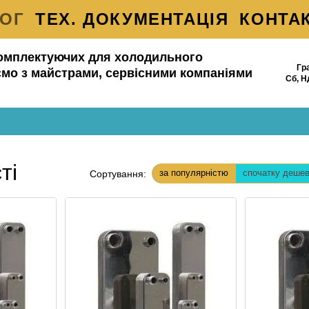
ЛОГ
ТЕХ. ДОКУМЕНТАЦІЯ
КОНТА
АВКА ТА ОПЛАТА
БРЕНДИ
БЛОГ
омплектуючих для холодильного
Гр
НАС
ОБМІН ТА ПОВЕРНЕННЯ
мо з майстрами, сервісними компаніями
Сб, Н
А КОРИСТУВАЧА
ВІДГУКИ ПРО 
ті
за популярністю
спочатку деше
Сортування: