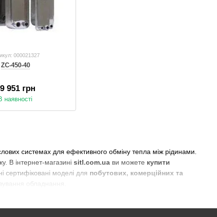
икул: 000021327
ZC-450-40
9 951 грн
В наявності
лових системах для ефективного обміну тепла між рідинами.
у. В інтернет-магазині
sitl.com.ua
ви можете
купити
ні сертифіковані моделі для
побутових, комерційних та
овування обладнання.