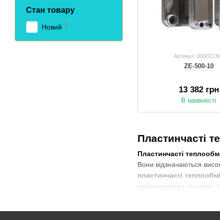
Стан товару
3
Новий
Артикул: 0000213
ZE-500-10
13 382 грн
В наявності
Пластинчасті т
Пластинчасті теплообм
Вони відзначаються висо
пластинчасті теплообм
промислових систем
. 