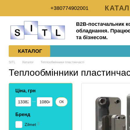
Перейти до основного контенту
КАТА
+380774902001
ДОСТ
B2B-постачальник к
ПРО 
обладнання. Працює
та бізнесом.
УГОД
КАТАЛОГ
SITL
Каталог
Теплообмінники пластинчасті
Теплообмінники пластинчас
Ціна, грн
Від Ціна, грн
До Ціна, грн
ОК
Бренд
3
Zilmet