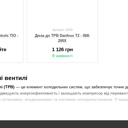
Артикул: 9169
rols TIO -
Дюза до ТРВ Danfoss Т2 - 068-
200X
йте
1 126 грн
В наявності
 вентилі
і (ТРВ)
— це елемент холодильних систем, що забезпечує точне до
підвищують енергоефективність і захищають компресор від переван
 установках, кондиціонерах та системах холодопостачання. У нашом