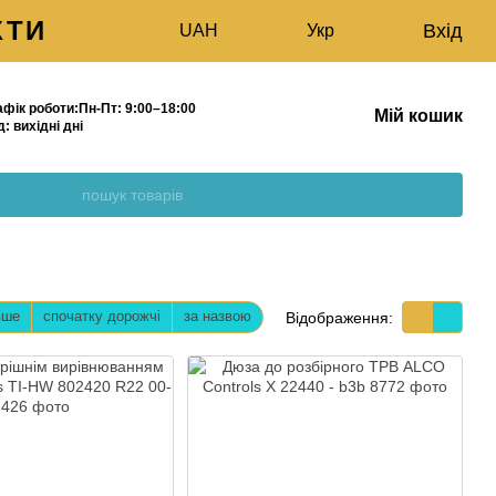
КТИ
Вхід
UAH
Укр
афік роботи:
Пн-Пт:
9:00–18:00
Мій кошик
д:
вихідні дні
МАГАЗИН
вше
спочатку дорожчі
за назвою
Відображення: