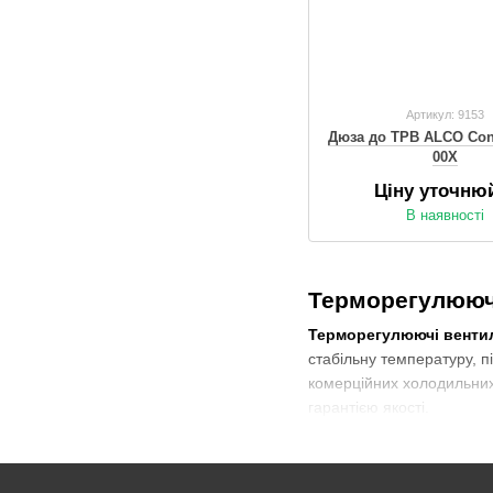
Артикул: 9153
Дюза до ТРВ ALCO Cont
00X
Ціну уточню
В наявності
Терморегулюючі
Терморегулюючі вентил
стабільну температуру, 
комерційних холодильних
гарантією якості.