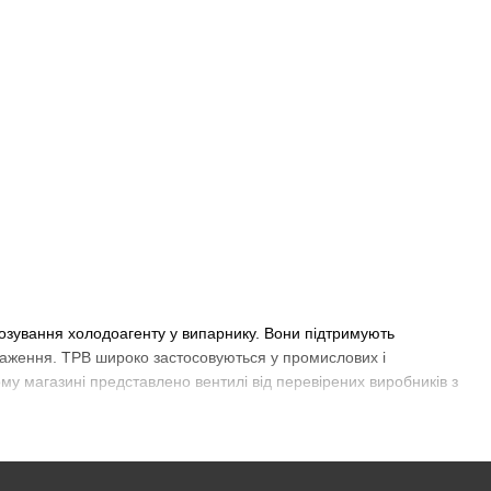
зування холодоагенту у випарнику. Вони підтримують
таження. ТРВ широко застосовуються у промислових і
у магазині представлено вентилі від перевірених виробників з