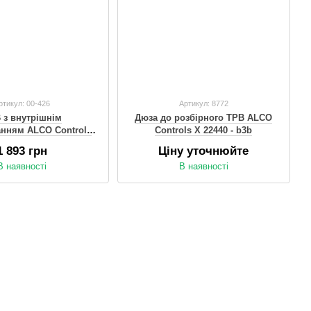
ртикул: 00-426
Артикул: 8772
 з внутрішнім
Дюза до розбірного ТРВ ALCO
нням ALCO Controls
Controls X 22440 - b3b
HW 802420 R22
1 893 грн
Ціну уточнюйте
В наявності
В наявності