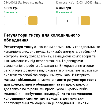
034L0042 Danfoss під пайку
Danfoss KVL 12 034L0043 під
гайку
5 369 грн
5 369 грн
В наявності
В наявності
Регулятори тиску для холодильного
обладнання
Регулятори тиску
є ключовим елементом у холодильних та
кондиціонерних системах. Вони забезпечують стабільний
контроль тиску холодоагенту, захищаючи компресори та
інші компоненти від перевантажень і підвищуючи
ефективність роботи обладнання. Використання якісних
регуляторів дозволяє підтримувати оптимальні параметри
системи та запобігає аварійним зупинкам. В інтернет-
магазині
sitl.com.ua
ви можете
купити регулятори тиску
для холодильного обладнання
за вигідною ціною з
доставкою по Україні. Ми пропонуємо широкий вибір
моделей для
побутових, комерційних та промислових
холодильних систем
, що підходять для монтажу,
обслуговування та модернізації обладнання.
Основні