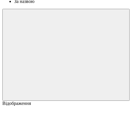
За назвою
Відображення