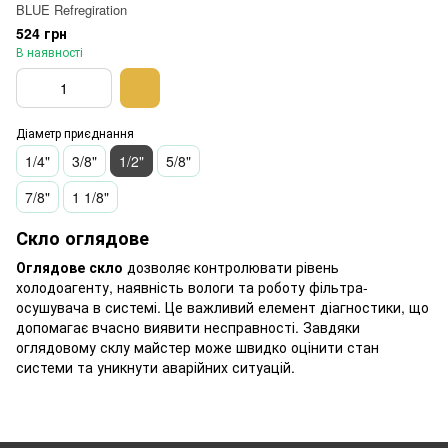
BLUE Refregiration
524 грн
В наявності
Діаметр приєднання
1/4"
3/8"
1/2"
5/8"
7/8"
1 1/8"
Скло оглядове
Оглядове скло
дозволяє контролювати рівень
холодоагенту, наявність вологи та роботу фільтра-
осушувача в системі. Це важливий елемент діагностики, що
допомагає вчасно виявити несправності. Завдяки
оглядовому склу майстер може швидко оцінити стан
системи та уникнути аварійних ситуацій.