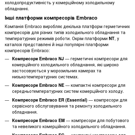
холодопродуктивність у комерційному холодильному
обладнанні.
Інші платформи компресорів Embraco
Компанія Embraco виробляє декілька платформ герметичних
компресорів для різних типів холодильного обладнання та
температурних режимів роботи. Окрім платформи
NT
, у
каталозі представлені й інші популярні платформи
компресорів Embraco:
Компресори Embraco NJ
— герметичні компресори для
комерційного холодильного обладнання, які широко
застосовуються у морозильних камерах та
низькотемпературних системах.
Компресори Embraco NE
— компактні компресори для
середньотемпературних систем комерційного холоду.
Компресори Embraco ER (Essential)
— компресори для
сервісного обслуговування та ремонту холодильного
обладнання.
Компресори Embraco EM
— компресори для побутового
та невеликого комерційного холодильного обладнання.
Компресори Embraco EG
— компактні компресори для