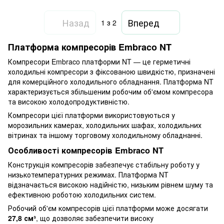
Назад
Вперед
1
з 2
Платформа компресорів Embraco NT
Компресори Embraco платформи NT — це герметичні
холодильні компресори з фіксованою швидкістю, призначені
для комерційного холодильного обладнання. Платформа NT
характеризується збільшеним робочим об'ємом компресора
та високою холодопродуктивністю.
Компресори цієї платформи використовуються у
морозильних камерах, холодильних шафах, холодильних
вітринах та іншому торговому холодильному обладнанні.
Особливості компресорів Embraco NT
Конструкція компресорів забезпечує стабільну роботу у
низькотемпературних режимах. Платформа NT
відзначається високою надійністю, низьким рівнем шуму та
ефективною роботою холодильних систем.
Робочий об'єм компресорів цієї платформи може досягати
27,8 см³
, що дозволяє забезпечити високу