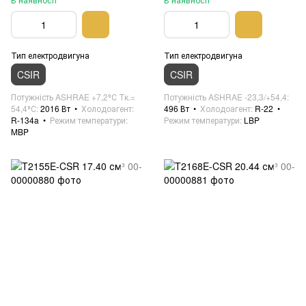
Тип електродвигуна
Тип електродвигуна
CSIR
CSIR
Потужність ASHRAE +7,2⁰С Тк.=
Потужність ASHRAE -23,3/+54,4
54,4⁰С
2016 Вт
Холодоагент
496 Вт
Холодоагент
R-22
R-134a
Режим температури
Режим температури
LBP
MBP