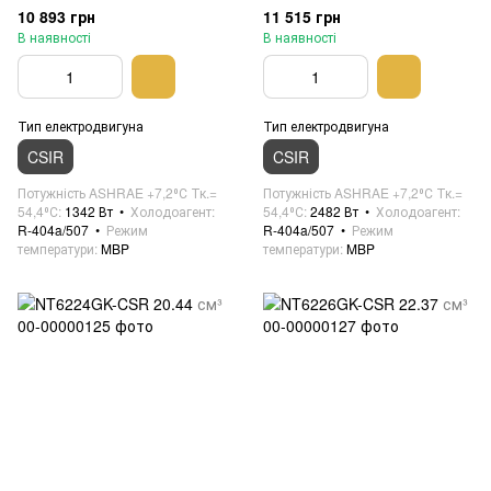
10 893 грн
11 515 грн
В наявності
В наявності
Тип електродвигуна
Тип електродвигуна
CSIR
CSIR
Потужність ASHRAE +7,2⁰С Тк.=
Потужність ASHRAE +7,2⁰С Тк.=
54,4⁰С
1342 Вт
Холодоагент
54,4⁰С
2482 Вт
Холодоагент
R-404a/507
Режим
R-404a/507
Режим
температури
MBP
температури
MBP