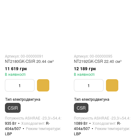
Артикул: 00-00000091
Артикул: 00-00000095
NT2180GK-CSIR 20.44 см³
NT2192GK-CSR 22.40 см³
11 619 грн
12 189 грн
В наявності
В наявності
Тип електродвигуна
Тип електродвигуна
CSIR
CSR
Потужність ASHRAE -23,3/+54,4
Потужність ASHRAE -23,3/+54,4
935 Вт
Холодоагент
R-
1089 Вт
Холодоагент
R-
404a/507
Режим температури
404a/507
Режим температури
LBP
LBP