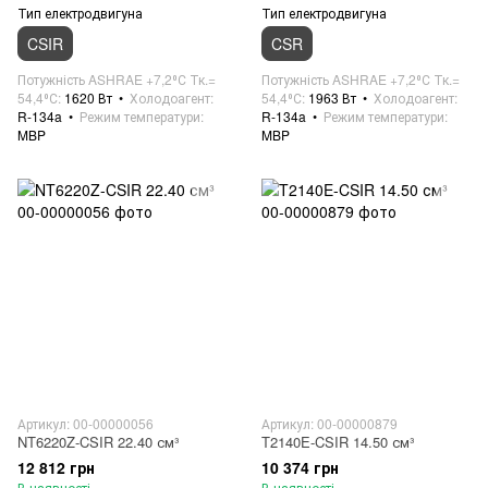
Тип електродвигуна
Тип електродвигуна
CSIR
CSR
Потужність ASHRAE +7,2⁰С Тк.=
Потужність ASHRAE +7,2⁰С Тк.=
54,4⁰С
1620 Вт
Холодоагент
54,4⁰С
1963 Вт
Холодоагент
R-134a
Режим температури
R-134a
Режим температури
MBP
MBP
Артикул: 00-00000056
Артикул: 00-00000879
NT6220Z-CSIR 22.40 см³
T2140E-CSIR 14.50 см³
12 812 грн
10 374 грн
В наявності
В наявності