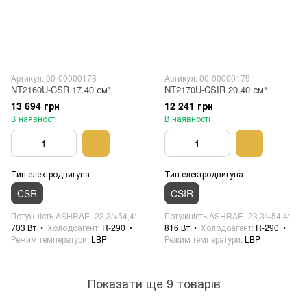
Артикул: 00-00000178
Артикул: 00-00000179
NT2160U-CSR 17.40 см³
NT2170U-CSIR 20.40 см³
13 694 грн
12 241 грн
В наявності
В наявності
Тип електродвигуна
Тип електродвигуна
CSR
CSIR
Потужність ASHRAE -23,3/+54,4
Потужність ASHRAE -23,3/+54,4
703 Вт
Холодоагент
R-290
816 Вт
Холодоагент
R-290
Режим температури
LBP
Режим температури
LBP
Показати ще 9 товарів