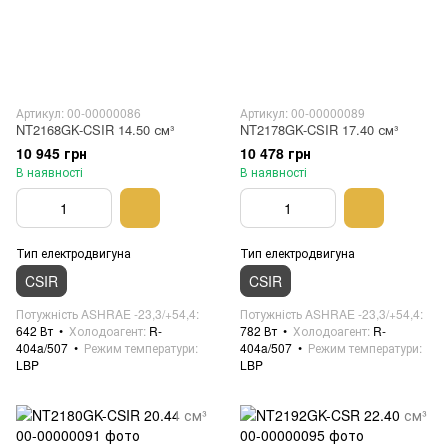
Артикул: 00-00000086
Артикул: 00-00000089
NT2168GK-CSIR 14.50 см³
NT2178GK-CSIR 17.40 см³
10 945 грн
10 478 грн
В наявності
В наявності
Тип електродвигуна
Тип електродвигуна
CSIR
CSIR
Потужність ASHRAE -23,3/+54,4
Потужність ASHRAE -23,3/+54,4
642 Вт
Холодоагент
R-
782 Вт
Холодоагент
R-
404a/507
Режим температури
404a/507
Режим температури
LBP
LBP