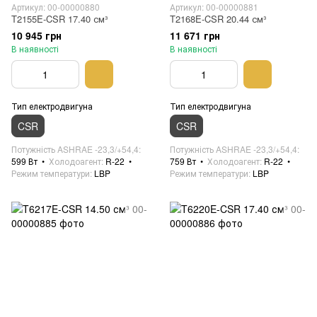
Артикул: 00-00000880
Артикул: 00-00000881
T2155E-CSR 17.40 см³
T2168E-CSR 20.44 см³
10 945 грн
11 671 грн
В наявності
В наявності
Тип електродвигуна
Тип електродвигуна
CSR
CSR
Потужність ASHRAE -23,3/+54,4
Потужність ASHRAE -23,3/+54,4
599 Вт
Холодоагент
R-22
759 Вт
Холодоагент
R-22
Режим температури
LBP
Режим температури
LBP