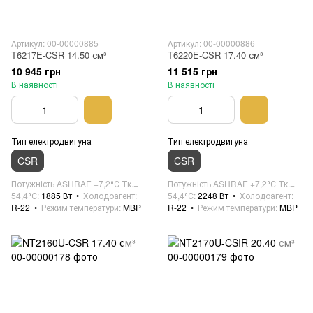
Артикул: 00-00000885
Артикул: 00-00000886
T6217E-CSR 14.50 см³
T6220E-CSR 17.40 см³
10 945 грн
11 515 грн
В наявності
В наявності
Тип електродвигуна
Тип електродвигуна
CSR
CSR
Потужність ASHRAE +7,2⁰С Тк.=
Потужність ASHRAE +7,2⁰С Тк.=
54,4⁰С
1885 Вт
Холодоагент
54,4⁰С
2248 Вт
Холодоагент
R-22
Режим температури
MBP
R-22
Режим температури
MBP