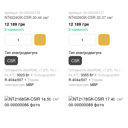
Артикул: 00-00000125
Артикул: 00-00000127
NT6224GK-CSR 20.44 см³
NT6226GK-CSR 22.37 см³
12 189 грн
12 189 грн
В наявності
В наявності
Тип електродвигуна
Тип електродвигуна
CSR
CSR
Потужність ASHRAE +7,2⁰С Тк.=
Потужність ASHRAE +7,2⁰С Тк.=
54,4⁰С
3023 Вт
Холодоагент
54,4⁰С
3355 Вт
Холодоагент
R-404a/507
Режим
R-404a/507
Режим
температури
MBP
температури
MBP