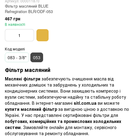
Артикул: 000011870
Фільтр масляний BLUE
Refregiration BLR/ODF-053
467 грн
В наявності
Код моделі
083 - 3/8"
053
Фільтр масляний
Масляні фільтри
забезпечують очищення масла від
механічних домішок та забруднень у холодильних та
кондиціонерних системах. Вони захищають компресор і
вузли системи, забезпечуючи надійну та стабільну роботу
обладнання. В інтернет-магазині
sitl.com.ua
ви можете
купити масляний фільтр
за вигідною ціною з доставкою по
Україні. У нас представлені сертифіковані фільтри для
побутових, комерційних та промислових холодильних
систем
. Замовляйте онлайн для монтажу, сервісного
обслуговування та ремонту обладнання.