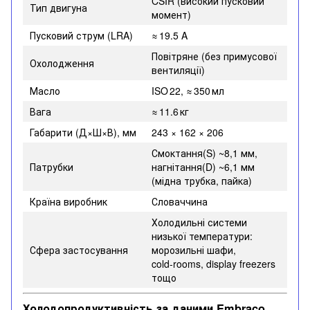
CSIR (високий пусковий
Тип двигуна
момент)
Пусковий струм (LRA)
≈ 19.5 A
Повітряне (без примусової
Охолодження
вентиляції)
Масло
ISO 22, ≈ 350 мл
Вага
≈ 11.6 кг
Габарити (Д×Ш×В), мм
243 × 162 × 206
Смоктання(S) ~8,1 мм,
Патрубки
нагнітання(D) ~6,1 мм
(мідна трубка, пайка)
Країна виробник
Словаччина
Холодильні системи
низької температури:
Сфера застосування
морозильні шафи,
cold‑rooms, display freezers
тощо
Холодопродуктивність за даними Embraco