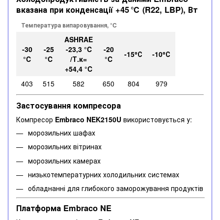
вказана при конденсації +45 ℃ (R22, LBP), Вт
Температура випаровування, °C
ASHRAE
-30
-25
-23,3 °C
-20
-15⁰С
-10⁰С
°C
°C
/Т.к=
°C
+54,4 °C
403
515
582
650
804
979
Застосування компресора
Компресор
Embraco NEK2150U
використовується у:
морозильних шафах
морозильних вітринах
морозильних камерах
низькотемпературних холодильних системах
обладнанні для глибокого заморожування продуктів
Платформа Embraco NE