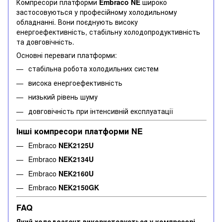
Компресори платформи
Embraco NE
широко
застосовуються у професійному холодильному
обладнанні. Вони поєднують високу
енергоефективність, стабільну холодопродуктивність
та довговічність.
Основні переваги платформи:
стабільна робота холодильних систем
висока енергоефективність
низький рівень шуму
довговічність при інтенсивній експлуатації
Інші компресори платформи NE
Embraco
NEK2125U
Embraco
NEK2134U
Embraco
NEK2160U
Embraco
NEK2150GK
FAQ
Який холодоагент використовується у компресорі