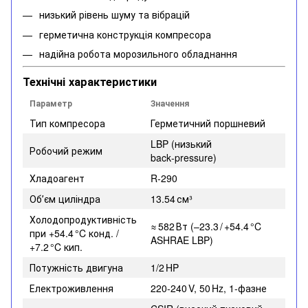
низький рівень шуму та вібрацій
герметична конструкція компресора
надійна робота морозильного обладнання
Технічні характеристики
Параметр
Значення
Тип компресора
Герметичний поршневий
LBP (низький
Робочий режим
back‑pressure)
Хладоагент
R‑290
Обʼєм циліндра
13.54 см³
Холодопродуктивність
≈ 582 Вт (–23.3 / +54.4 °C
при +54.4 °C конд. /
ASHRAE LBP)
+7.2 °C кип.
Потужність двигуна
1/2 HP
Електроживлення
220‑240 V, 50 Hz, 1‑фазне