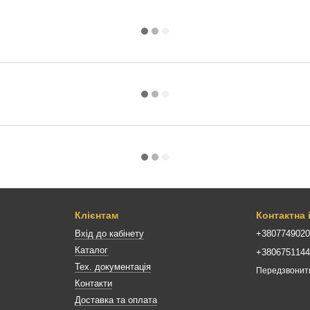
Клієнтам
Контактна
Вхід до кабінету
+380774902
Каталог
+380675114
Тех. документація
Передзвонит
Контакти
Доставка та оплата