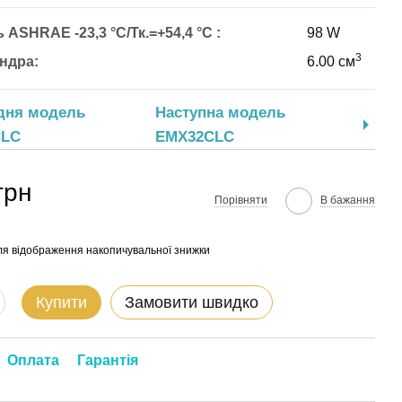
 ASHRAE -23,3 °C/Тк.=+54,4 °C :
98 W
3
індра:
6.00 см
дня модель
Наступна модель
CLC
EMX32CLC
грн
Порівняти
В бажання
я відображення накопичувальної знижки
Купити
Замовити швидко
Оплата
Гарантія