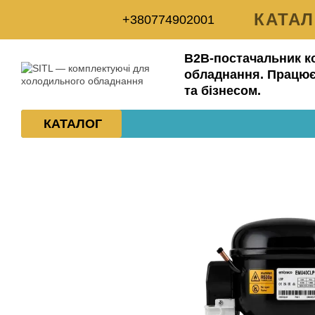
Перейти до основного контенту
КАТА
+380774902001
ДОСТ
B2B-постачальник к
ПРО 
обладнання. Працює
та бізнесом.
УГОД
КАТАЛОГ