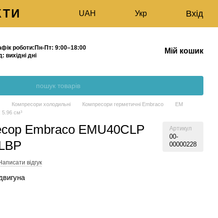
КТИ
Вхід
UAH
Укр
афік роботи:
Пн-Пт:
9:00–18:00
Мій кошик
д:
вихідні дні
МАГАЗИН
г
Компресори холодильні
Компресори герметичні Embraco
EM
5.96 см³
есор Embraco EMU40CLP
Артикул
00-
 LBP
00000228
Написати відгук
двигуна