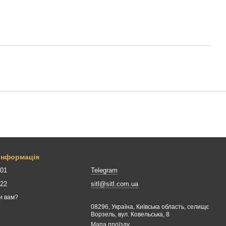
 інформація
001
Telegram
422
sitl@sitl.com.ua
и вам?
08296, Україна, Київська область, селищє
Ворзель, вул. Ковельська, 8
Мапа проїзду