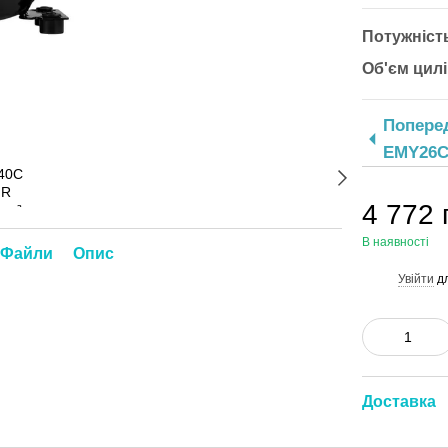
Потужність
Об'єм цил
Попере
EMY26
4 772 
В наявності
Файли
Опис
Увійти
дл
%
Доставка