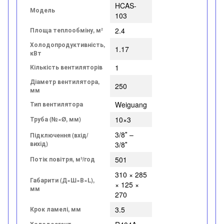
HCAS-
Модель
103
Площа теплообміну, м²
2.4
Холодопродуктивність,
1.17
кВт
Кількість вентиляторів
1
Діаметр вентилятора,
250
мм
Тип вентилятора
Weiguang
Труба (№×Ø, мм)
10×3
3/8″ –
Підключення (вхід/
вихід)
3/8″
Потік повітря, м³/год
501
310 × 285
Габарити (Д×Ш×В×L),
× 125 ×
мм
270
Крок ламелі, мм
3.5
Холодоагент