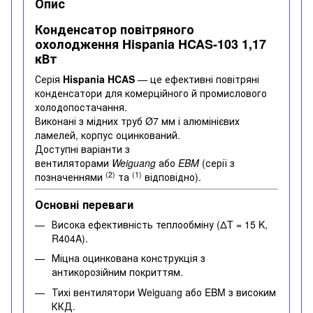
Опис
Конденсатор повітряного
охолодження Hispania HCAS-103 1,17
кВт
Серія
Hispania HCAS
— це ефективні повітряні
конденсатори для комерційного й промислового
холодопостачання.
Виконані з мідних труб Ø7 мм і алюмінієвих
ламелей, корпус оцинкований.
Доступні варіанти з
вентиляторами
Weiguang
або
EBM
(серії з
(2)
(1)
позначеннями
та
відповідно).
Основні переваги
Висока ефективність теплообміну (ΔT = 15 K,
R404A).
Міцна оцинкована конструкція з
антикорозійним покриттям.
Тихі вентилятори Weiguang або EBM з високим
ККД.