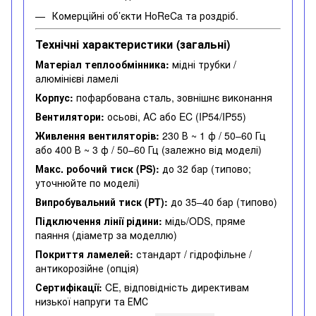
Комерційні об’єкти HoReCa та роздріб.
Технічні характеристики (загальні)
Матеріал теплообмінника:
мідні трубки /
алюмінієві ламелі
Корпус:
пофарбована сталь, зовнішнє виконання
Вентилятори:
осьові, AC або EC (IP54/IP55)
Живлення вентиляторів:
230 В ~ 1 ф / 50–60 Гц
або 400 В ~ 3 ф / 50–60 Гц (залежно від моделі)
Макс. робочий тиск (PS):
до 32 бар (типово;
уточнюйте по моделі)
Випробувальний тиск (PT):
до 35–40 бар (типово)
Підключення лінії рідини:
мідь/ODS, пряме
паяння (діаметр за моделлю)
Покриття ламелей:
стандарт / гідрофільне /
антикорозійне (опція)
Сертифікації:
CE, відповідність директивам
низької напруги та ЕМС