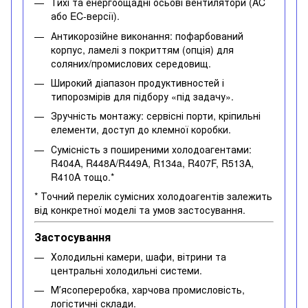
Тихі та енергоощадні осьові вентилятори (AC
або EC-версії).
Антикорозійне виконання: пофарбований
корпус, ламелі з покриттям (опція) для
соляних/промислових середовищ.
Широкий діапазон продуктивностей і
типорозмірів для підбору «під задачу».
Зручність монтажу: сервісні порти, кріпильні
елементи, доступ до клемної коробки.
Сумісність з поширеними холодоагентами:
R404A, R448A/R449A, R134a, R407F, R513A,
R410A тощо.*
* Точний перелік сумісних холодоагентів залежить
від конкретної моделі та умов застосування.
Застосування
Холодильні камери, шафи, вітрини та
центральні холодильні системи.
Мʼясопереробка, харчова промисловість,
логістичні склади.