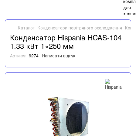
Каталог
Конденсатори повітряного охолодження
Конд
Конденсатор Hispania HCAS-104
1.33 кВт 1×250 мм
Артикул:
9274
Написати відгук