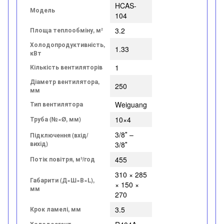
HCAS-
Модель
104
Площа теплообміну, м²
3.2
Холодопродуктивність,
1.33
кВт
Кількість вентиляторів
1
Діаметр вентилятора,
250
мм
Тип вентилятора
Weiguang
Труба (№×Ø, мм)
10×4
3/8″ –
Підключення (вхід/
вихід)
3/8″
Потік повітря, м³/год
455
310 × 285
Габарити (Д×Ш×В×L),
× 150 ×
мм
270
Крок ламелі, мм
3.5
Холодоагент