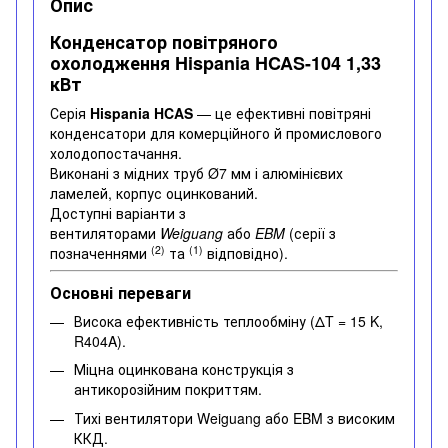
Опис
Конденсатор повітряного
охолодження Hispania HCAS-104 1,33
кВт
Серія
Hispania HCAS
— це ефективні повітряні
конденсатори для комерційного й промислового
холодопостачання.
Виконані з мідних труб Ø7 мм і алюмінієвих
ламелей, корпус оцинкований.
Доступні варіанти з
вентиляторами
Weiguang
або
EBM
(серії з
(2)
(1)
позначеннями
та
відповідно).
Основні переваги
Висока ефективність теплообміну (ΔT = 15 K,
R404A).
Міцна оцинкована конструкція з
антикорозійним покриттям.
Тихі вентилятори Weiguang або EBM з високим
ККД.