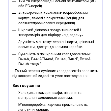
Тихі та енергоощадні осьові вентилятори (AC
або EC-версії).
Антикорозійне виконання: пофарбований
корпус, ламелі з покриттям (опція) для
соляних/промислових середовищ.
Широкий діапазон продуктивностей і
типорозмірів для підбору «під задачу».
Зручність монтажу: сервісні порти, кріпильні
елементи, доступ до клемної коробки.
Сумісність з поширеними холодоагентами:
R404A, R448A/R449A, R134a, R407F, R513A,
R410A тощо.*
* Точний перелік сумісних холодоагентів залежить
від конкретної моделі та умов застосування.
Застосування
Холодильні камери, шафи, вітрини та
центральні холодильні системи.
Мʼясопереробка, харчова промисловість,
логістичні склади.