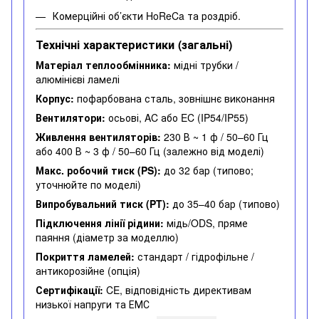
Комерційні об’єкти HoReCa та роздріб.
Технічні характеристики (загальні)
Матеріал теплообмінника:
мідні трубки /
алюмінієві ламелі
Корпус:
пофарбована сталь, зовнішнє виконання
Вентилятори:
осьові, AC або EC (IP54/IP55)
Живлення вентиляторів:
230 В ~ 1 ф / 50–60 Гц
або 400 В ~ 3 ф / 50–60 Гц (залежно від моделі)
Макс. робочий тиск (PS):
до 32 бар (типово;
уточнюйте по моделі)
Випробувальний тиск (PT):
до 35–40 бар (типово)
Підключення лінії рідини:
мідь/ODS, пряме
паяння (діаметр за моделлю)
Покриття ламелей:
стандарт / гідрофільне /
антикорозійне (опція)
Сертифікації:
CE, відповідність директивам
низької напруги та ЕМС