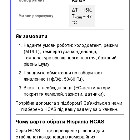
R404A
ΔT = 15K,
Умови розрахунку
T
= 47
конд
°C
Як замовити
Надайте умови роботи: холодоагент, режим
(MT/LT), температура конденсації,
температура зовнішнього повітря, бажаний
рівень шуму.
Повідомте обмеження по габаритах і
живленню (1ф/3ф, 50/60 Гц).
Вкажіть необхідні опції (EC-вентилятори,
покриття ламелей, захисти, датчики).
Потрібна допомога з підбором? Зв’яжіться з нами
— підберемо HCAS під вашу задачу за 5 хвилин.
Чому варто обрати Hispania HCAS
Серія HCAS — це перевірене рішення для
стабільної конденсації в комерційних і