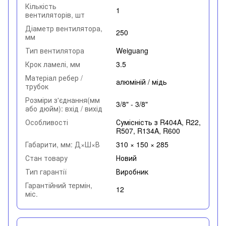
Кількість
1
вентиляторів, шт
Діаметр вентилятора,
250
мм
Тип вентилятора
Weiguang
Крок ламелі, мм
3.5
Матеріал ребер /
алюміній / мідь
трубок
Розміри з'єднання(мм
3/8" - 3/8"
або дюйм): вхід / вихід
Особливості
Сумісність з R404A, R22,
R507, R134A, R600
Габарити, мм: Д×Ш×В
310 × 150 × 285
Стан товару
Новий
Тип гарантії
Виробник
Гарантійний термін,
12
міс.