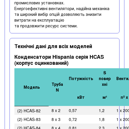
промислових установках.
Енергоефективні вентилятори, надійна механіка
та широкий вибір опцій дозволяють знизити
витрати на експлуатацію
та продовжити ресурс системи.
Технічні дані для всіх моделей
Конденсатори Hispania серія HCAS
(корпус оцинкований)
S
Потужність
повер
Венти
Труба
хні
Модель
N
кВт
м²
nº 
8 x 2
0,57
1,2
1 x 20
(2) HCAS-82
(2) HCAS-83
8 x 3
0,72
1,8
1 x 20
(2) HCAS-84
8 x 4
0,81
2,3
1 x 20