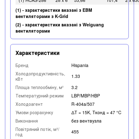
(1) HCAS-286
28 x 6
53,66
101,4
2 x 63
(1)
-
характеристики вказані з EBM
вентиляторами з K-Grid
(2) - характеристики вказані з Weiguang
вентиляторами
Характеристики
Бренд
Hispania
Холодопродуктивність,
1.33
кВт
Площа теплообміну, м²
3.2
Температурний режим
LBP/MBP/HBP
Холодоагент
R-404a/507
Умови розрахунку
ΔT = 15K, Tконд = 47 °C
Виконання
без вентвузла
Повітряний потік, м³/
455
год