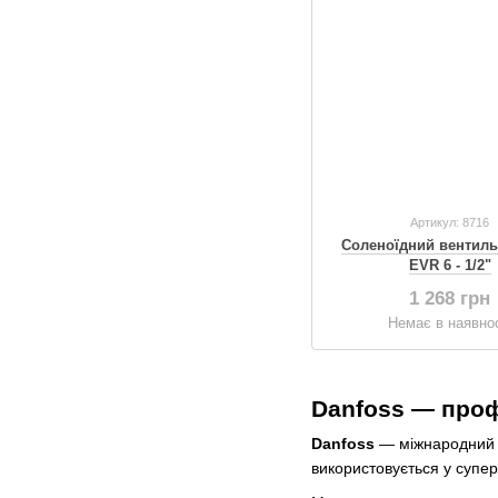
Артикул: 8716
Соленоїдний вентиль
EVR 6 - 1/2"
1 268 грн
Немає в наявнос
Danfoss — проф
Danfoss
— міжнародний в
використовується у супер