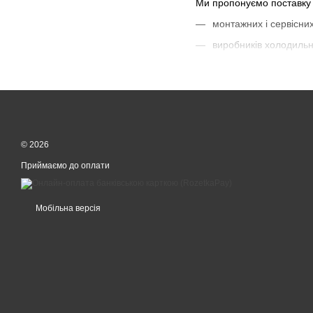
Ми пропонуємо поставку 
монтажних і сервісни
виробників холодиль
інжинірингових компа
промислових підприє
торговельних мереж
Асортимент Danfoss
© 2026
компресори для коме
Приймаємо до оплати
терморегулюючі венти
соленоїдні клапани
Мобільна версія
регулятори тиску
фільтри-осушувачі
електронні контролер
частотні перетворюва
Обладнання Danfoss забе