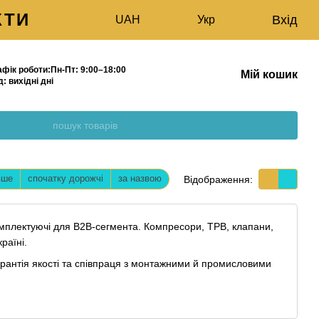
КТИ
Вхід
UAH
Укр
афік роботи:
Пн-Пт:
9:00–18:00
Мій кошик
д:
вихідні дні
МАГАЗИН
вше
спочатку дорожчі
за назвою
Відображення:
плектуючі для B2B-сегмента. Компресори, ТРВ, клапани,
раїні.
гарантія якості та співпраця з монтажними й промисловими