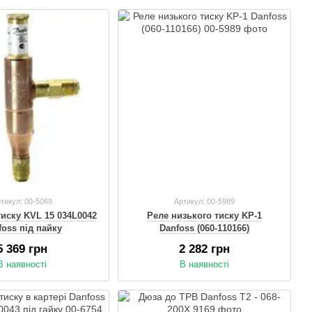
тикул: 00-5069
Артикул: 00-5989
тиску KVL 15 034L0042
Реле низького тиску KP-1
foss під пайку
Danfoss (060-110166)
5 369 грн
2 282 грн
В наявності
В наявності