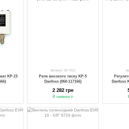
Артикул: 00-7512
Ар
мат KP-15
Реле високого тиску KP-5
Регулят
566)
Danfoss (060-117166)
Danfoss 
2 282 грн
В наявності