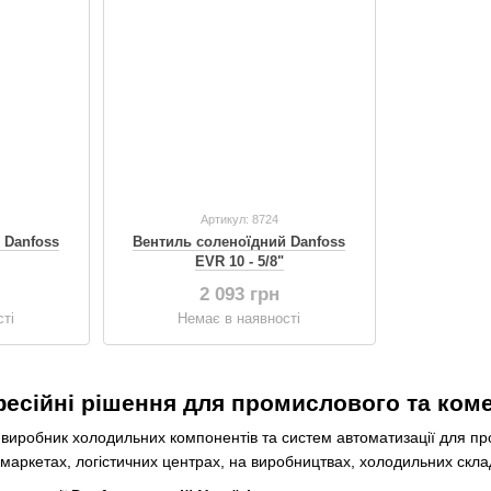
Артикул: 8724
 Danfoss
Вентиль соленоїдний Danfoss
EVR 10 - 5/8"
2 093 грн
ті
Немає в наявності
есійні рішення для промислового та ком
иробник холодильних компонентів та систем автоматизації для п
маркетах, логістичних центрах, на виробництвах, холодильних склад