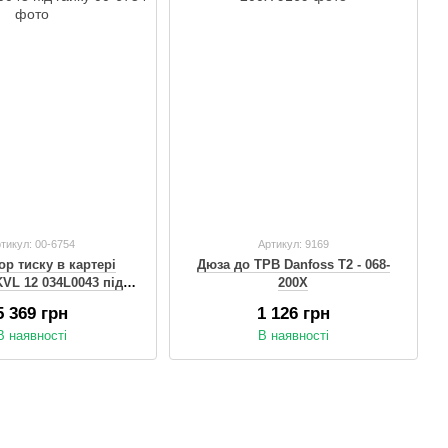
тикул: 00-6754
Артикул: 9169
ор тиску в картері
Дюза до ТРВ Danfoss Т2 - 068-
KVL 12 034L0043 під
200X
гайку
5 369 грн
1 126 грн
В наявності
В наявності