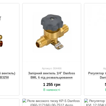
Артикул: 004466
Ар
 вентиль)
Запірний вентиль 1/4" Danfoss
Регулятор 
7B3250
BML 6 під розвальцювання
Dan
1 255 грн
В наявності