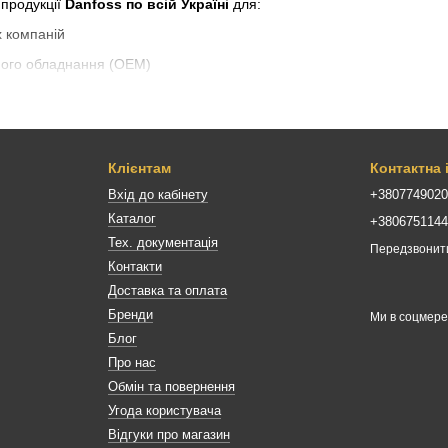
продукції
Danfoss по всій Україні
для:
х компаній
ного обладнання (OEM)
ній
мств
Клієнтам
Контактна
:
Вхід до кабінету
+380774902
Каталог
рційного та промислового холоду
+380675114
Тех. документація
Передзвонит
лі (ТРВ)
Контакти
Доставка та оплата
Бренди
Ми в соцмер
Блог
Про нас
и
Обмін та повернення
чі
Угода користувача
зпечує стабільну роботу систем, зниження енергоспоживання, точн
Відгуки про магазин