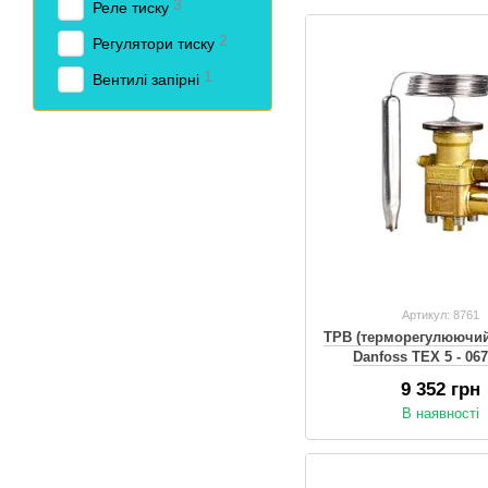
3
Реле тиску
2
Регулятори тиску
1
Вентилі запірні
Артикул: 8761
ТРВ (терморегулюючий
Danfoss TЕX 5 - 06
9 352 грн
В наявності