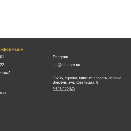
 інформація
001
Telegram
422
sitl@sitl.com.ua
и вам?
08296, Україна, Київська область, селищє
Ворзель, вул. Ковельська, 8
Мапа проїзду
ежах
е регулювання температури та довгий ресурс експлуатації