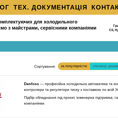
ЛОГ
ТЕХ. ДОКУМЕНТАЦІЯ
КОНТА
АВКА ТА ОПЛАТА
БРЕНДИ
БЛОГ
омплектуючих для холодильного
Гр
НАС
ОБМІН ТА ПОВЕРНЕННЯ
мо з майстрами, сервісними компаніями
Сб, Н
А КОРИСТУВАЧА
ВІДГУКИ ПРО 
за популярністю
спочатку деше
Сортування:
Danfoss
— професійна холодильна автоматика та ком
контролери та регулятори тиску з поставкою по всій Ук
Підбір обладнання під проєкт, інженерна підтримка, 
компаніями.