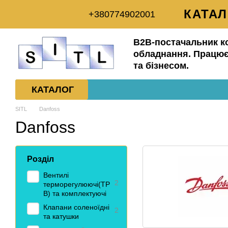
Перейти до основного контенту
КАТА
+380774902001
ДОСТ
B2B-постачальник к
ПРО 
обладнання. Працює
та бізнесом.
УГОД
КАТАЛОГ
SITL
Danfoss
Danfoss
Розділ
Вентилі
2
терморегулюючі(ТР
В) та комплектуючі
Клапани соленоїдні
2
та катушки