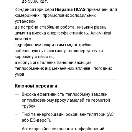
до 53,66 кВт.
Конденсатори серії
Hispania HCAS
призначені для
комерційних і промислових холодильних
установок,
де потрібна стабільна робота, низький рівень
шуму та висока енергоефективність. Алюмінієві
ламелі з
гідрофільним покриттям і мідні трубки
забезпечують ефективну теплопередачу та
корозійну стійкість,
а корпус зі сталевих панелей захищає
теплообмінник від механічних впливів і погодних
умов.
Ключові переваги
Висока ефективність теплообміну завдяки
оптимізованому кроку ламелей та геометрії
трубок.
Тихі та енергоощадні осьові вентилятори (AC
або EC-версії).
Антикорозійне виконання: пофарбований