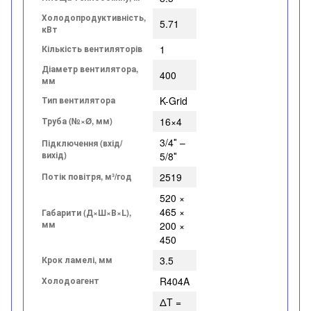
Холодопродуктивність,
5.71
кВт
Кількість вентиляторів
1
Діаметр вентилятора,
400
мм
Тип вентилятора
K-Grid
Труба (№×Ø, мм)
16×4
3/4″ –
Підключення (вхід/
вихід)
5/8″
Потік повітря, м³/год
2519
520 ×
465 ×
Габарити (Д×Ш×В×L),
мм
200 ×
450
Крок ламелі, мм
3.5
Холодоагент
R404A
ΔT =