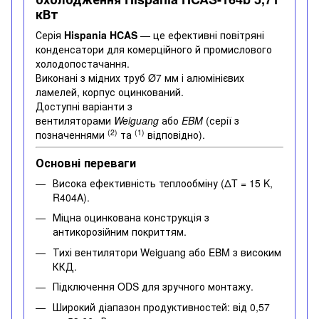
кВт
Серія
Hispania HCAS
— це ефективні повітряні
конденсатори для комерційного й промислового
холодопостачання.
Виконані з мідних труб Ø7 мм і алюмінієвих
ламелей, корпус оцинкований.
Доступні варіанти з
вентиляторами
Weiguang
або
EBM
(серії з
(2)
(1)
позначеннями
та
відповідно).
Основні переваги
Висока ефективність теплообміну (ΔT = 15 K,
R404A).
Міцна оцинкована конструкція з
антикорозійним покриттям.
Тихі вентилятори Weiguang або EBM з високим
ККД.
Підключення ODS для зручного монтажу.
Широкий діапазон продуктивностей: від 0,57