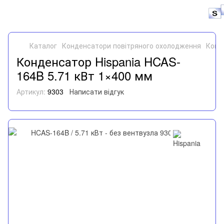
Каталог
Конденсатори повітряного охолодження
Конд
Конденсатор Hispania HCAS-
164B 5.71 кВт 1×400 мм
Артикул:
9303
Написати відгук