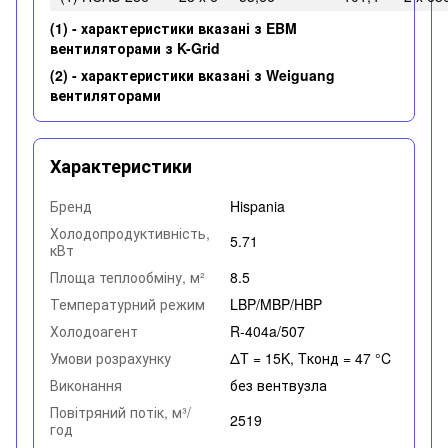
(1)
-
характеристики вказані з EBM
вентиляторами з K-Grid
(2) - характеристики вказані з Weiguang
вентиляторами
Характеристики
Бренд
Hispania
Холодопродуктивність,
5.71
кВт
Площа теплообміну, м²
8.5
Температурний режим
LBP/MBP/HBP
Холодоагент
R-404a/507
Умови розрахунку
ΔT = 15K, Tконд = 47 °C
Виконання
без вентвузла
Повітряний потік, м³/
2519
год