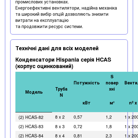
промислових установках.
Енергоефективні вентилятори, надійна механіка
та широкий вибір опцій дозволяють знизити
витрати на експлуатацію
та продовжити ресурс системи.
Технічні дані для всіх моделей
Конденсатори Hispania серія HCAS
(корпус оцинкований)
S
Потужність
повер
Венти
Труба
хні
Модель
N
кВт
м²
nº 
8 x 2
0,57
1,2
1 x 20
(2) HCAS-82
(2) HCAS-83
8 x 3
0,72
1,8
1 x 20
(2) HCAS-84
8 x 4
0,81
2,3
1 x 20