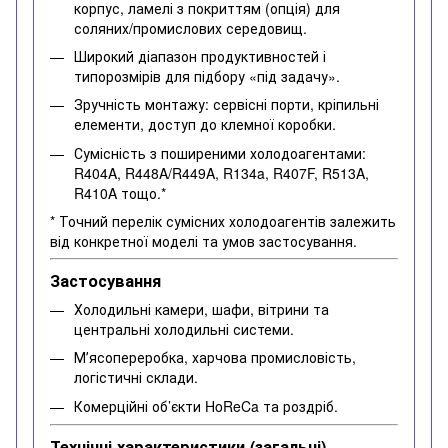
корпус, ламелі з покриттям (опція) для
соляних/промислових середовищ.
Широкий діапазон продуктивностей і
типорозмірів для підбору «під задачу».
Зручність монтажу: сервісні порти, кріпильні
елементи, доступ до клемної коробки.
Сумісність з поширеними холодоагентами:
R404A, R448A/R449A, R134a, R407F, R513A,
R410A тощо.*
* Точний перелік сумісних холодоагентів залежить
від конкретної моделі та умов застосування.
Застосування
Холодильні камери, шафи, вітрини та
центральні холодильні системи.
Мʼясопереробка, харчова промисловість,
логістичні склади.
Комерційні об’єкти HoReCa та роздріб.
Технічні характеристики (загальні)