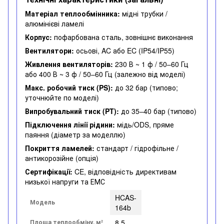
Матеріал теплообмінника:
мідні трубки /
алюмінієві ламелі
Корпус:
пофарбована сталь, зовнішнє виконання
Вентилятори:
осьові, AC або EC (IP54/IP55)
Живлення вентиляторів:
230 В ~ 1 ф / 50–60 Гц
або 400 В ~ 3 ф / 50–60 Гц (залежно від моделі)
Макс. робочий тиск (PS):
до 32 бар (типово;
уточнюйте по моделі)
Випробувальний тиск (PT):
до 35–40 бар (типово)
Підключення лінії рідини:
мідь/ODS, пряме
паяння (діаметр за моделлю)
Покриття ламелей:
стандарт / гідрофільне /
антикорозійне (опція)
Сертифікації:
CE, відповідність директивам
низької напруги та ЕМС
HCAS-
Модель
164b
Площа теплообміну, м²
8.5