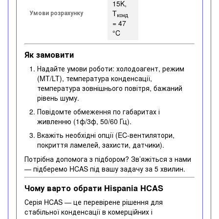
15K,
Умови розрахунку
T
конд
= 47
°C
Як замовити
Надайте умови роботи: холодоагент, режим
(MT/LT), температура конденсації,
температура зовнішнього повітря, бажаний
рівень шуму.
Повідомте обмеження по габаритах і
живленню (1ф/3ф, 50/60 Гц).
Вкажіть необхідні опції (EC-вентилятори,
покриття ламелей, захисти, датчики).
Потрібна допомога з підбором? Зв’яжіться з нами
— підберемо HCAS під вашу задачу за 5 хвилин.
Чому варто обрати Hispania HCAS
Серія HCAS — це перевірене рішення для
стабільної конденсації в комерційних і