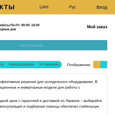
АКТЫ
Вход
UAH
Рус
Г
О НАС
аботы:
Пн-Пт:
90:00–18:00
Мой заказ
одные дни
ле
сначала дороже
по названию
Отображение:
ффективные решения для холодильного оборудования. В
ационные и инверторные модели для работы с
дной цене с гарантией и доставкой по Украине – выбирайте
консультация и подборная помощь обеспечат стабильную