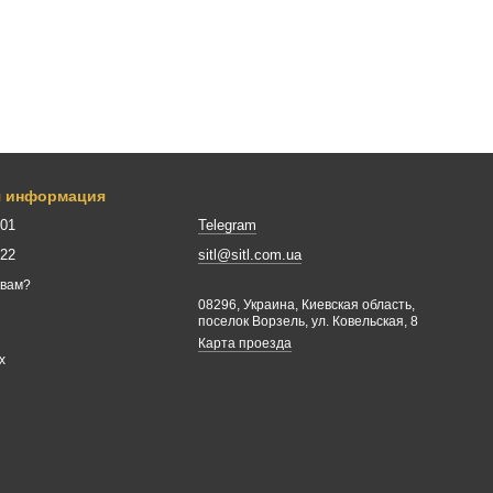
я информация
001
Telegram
422
sitl@sitl.com.ua
 вам?
08296, Украина, Киевская область,
поселок Ворзель, ул. Ковельская, 8
Карта проезда
х