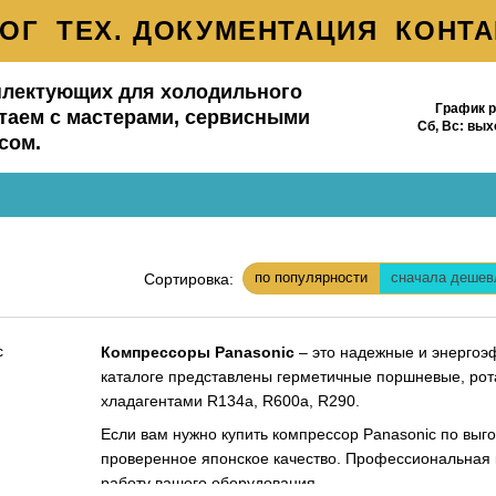
ЛОГ
ТЕХ. ДОКУМЕНТАЦИЯ
КОНТ
АВКА И ОПАЛАТА
БРЕНДЫ
БЛО
плектующих для холодильного
График р
Н И ВОЗВРАТ
таем с мастерами, сервисными
Сб, Вс:
вых
сом.
ЬЗОВАТЕЛЬСКОЕ СОГЛАШЕНИЕ
ЫВЫ О МАГАЗИНЕ
по популярности
сначала дешев
Сортировка:
Компрессоры Panasonic
– это надежные и энергоэ
каталоге представлены герметичные поршневые, рот
хладагентами R134a, R600a, R290.
Если вам нужно купить компрессор Panasonic по выго
проверенное японское качество. Профессиональная 
работу вашего оборудования.