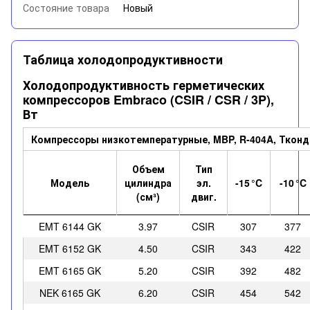
Состояние товара
Новый
Таблица холодопродуктивности
Холодопродуктивность герметических
компрессоров Embraco (CSIR / CSR / 3P),
Вт
Компрессоры низкотемпературные, MBP, R-404A, Тконд 
Объем
Тип
Модель
цилиндра
эл.
-15
°C
-10
°C
(см³)
двиг.
EMT 6144 GK
3.97
CSIR
307
377
EMT 6152 GK
4.50
CSIR
343
422
EMT 6165 GK
5.20
CSIR
392
482
NEK 6165 GK
6.20
CSIR
454
542