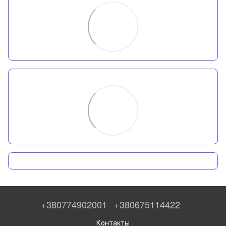
+380774902001
+380675114422
Контакты