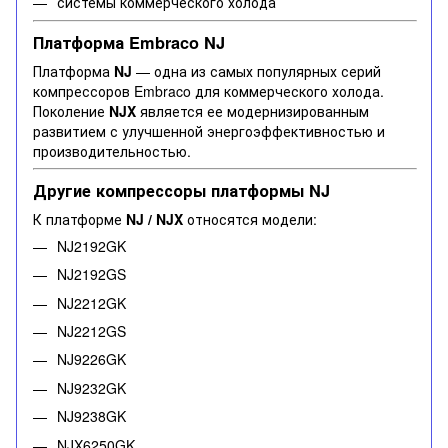
системы коммерческого холода
Платформа Embraco NJ
Платформа
NJ
— одна из самых популярных серий
компрессоров Embraco для коммерческого холода.
Поколение
NJX
является ее модернизированным
развитием с улучшенной энергоэффективностью и
производительностью.
Другие компрессоры платформы NJ
К платформе
NJ / NJX
относятся модели:
NJ2192GK
NJ2192GS
NJ2212GK
NJ2212GS
NJ9226GK
NJ9232GK
NJ9238GK
NJX6250GK