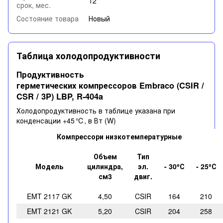
12
срок, мес.
Состояние товара
Новый
Таблица холодопродуктивности
Продуктивность
герметических компрессоров Embraco (CSIR /
CSR / 3P) LBP, R-404a
Холодопродуктивность в таблице указана при
конденсации +45 ℃, в Вт (W)
Компрессори низкотемпературные
Объем
Тип
Модель
цилиндра,
эл.
- 30
⁰
С
- 25
⁰
С
см3
двиг.
EMT
2117 GK
4,50
CSIR
164
210
EMT 2121 GK
5,20
CSIR
204
258