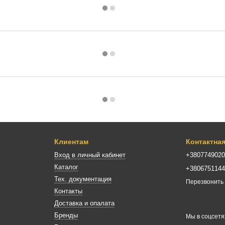
Клиентам
Контактна
Вход в личный кабинет
+380774902
Каталог
+380675114
Тех. документация
Перезвонить
Контакты
Доставка и опалата
Бренды
Мы в соцсетя