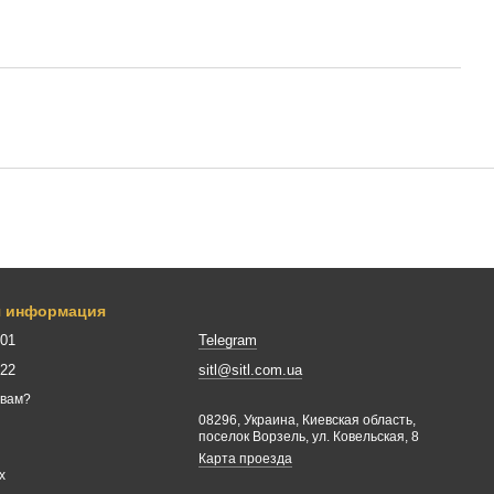
я информация
001
Telegram
422
sitl@sitl.com.ua
 вам?
08296, Украина, Киевская область,
поселок Ворзель, ул. Ковельская, 8
Карта проезда
х