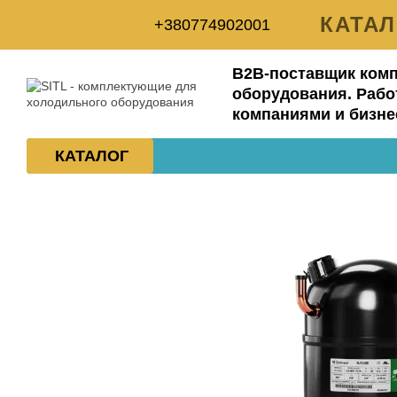
Перейти к основному контенту
КАТА
+380774902001
ДОСТ
B2B-поставщик ком
ОБМЕ
оборудования. Рабо
компаниями и бизне
ПОЛ
КАТАЛОГ
ОТЗ