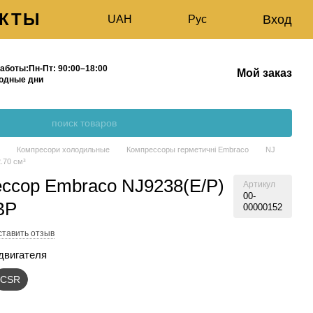
АКТЫ
Вход
UAH
Рус
Г
О НАС
аботы:
Пн-Пт:
90:00–18:00
Мой заказ
одные дни
г
Компресори холодильные
Компрессоры герметичні Embraco
NJ
.70 см³
ссор Embraco NJ9238(E/P)
Артикул
00-
BP
00000152
ставить отзыв
двигателя
CSR