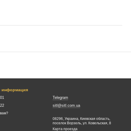
я информация
001
Telegram
422
sitl@sitl.com.ua
 вам?
08296, Украина, Киевская область,
поселок Ворзель, ул. Ковельская, 8
Карта проезда