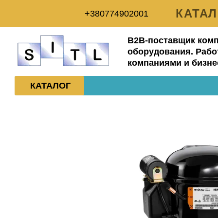
Перейти к основному контенту
КАТА
+380774902001
ДОСТ
B2B-поставщик ком
ОБМЕ
оборудования. Рабо
компаниями и бизне
ПОЛ
КАТАЛОГ
ОТЗ