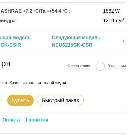
SHRAE +7,2 °C/Тк.=+54,4 °C :
1862 W
3
линдра:
12.11 см
ущая модель
Следующая модель
3GK-CSIR
NEU6215GK-CSR
грн
К сравнению
В желания
я отображения накопительной скидки
Купить
Быстрый заказ
Оплата
Гарантия