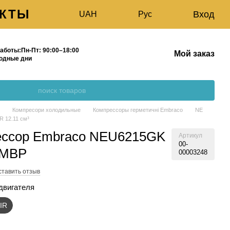
АКТЫ
Вход
UAH
Рус
Г
О НАС
аботы:
Пн-Пт:
90:00–18:00
Мой заказ
одные дни
г
Компресори холодильные
Компрессоры герметичні Embraco
NE
 12.11 см³
ессор Embraco NEU6215GK
Артикул
00-
 MBP
00003248
ставить отзыв
двигателя
IR