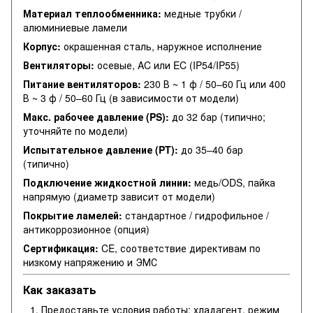
Материал теплообменника:
медные трубки /
алюминиевые ламели
Корпус:
окрашенная сталь, наружное исполнение
Вентиляторы:
осевые, AC или EC (IP54/IP55)
Питание вентиляторов:
230 В ~ 1 ф / 50–60 Гц или 400
В ~ 3 ф / 50–60 Гц (в зависимости от модели)
Макс. рабочее давление (PS):
до 32 бар (типично;
уточняйте по модели)
Испытательное давление (PT):
до 35–40 бар
(типично)
Подключение жидкостной линии:
медь/ODS, пайка
напрямую (диаметр зависит от модели)
Покрытие ламелей:
стандартное / гидрофильное /
антикоррозионное (опция)
Сертификация:
CE, соответствие директивам по
низкому напряжению и ЭМС
Как заказать
Предоставьте условия работы: хладагент, режим