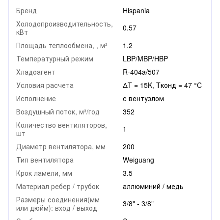
Бренд
Hispania
Холодопроизводительность,
0.57
кВт
Площадь теплообмена, , м²
1.2
Температурный режим
LBP/MBP/HBP
Хладоагент
R-404a/507
Условия расчета
ΔT = 15K, Tконд = 47 °C
Исполнение
с вентузлом
Воздушный поток, м³/год
352
Количество вентиляторов,
1
шт
Диаметр вентилятора, мм
200
Тип вентилятора
Weiguang
Крок ламели, мм
3.5
Материал ребер / трубок
аллюминий / медь
Размеры соединения(мм
3/8" - 3/8"
или дюйм): вход / выход