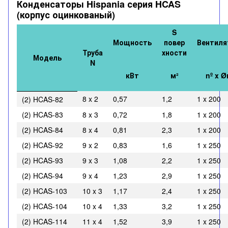
Конденсаторы Hispania серия HCAS
(корпус оцинкованый)
S
Мощность
повер
Вентил
Труба
хности
Модель
N
кВт
м²
nº x 
8 x 2
0,57
1,2
1 x 200
(2) HCAS-82
(2) HCAS-83
8 x 3
0,72
1,8
1 x 200
(2) HCAS-84
8 x 4
0,81
2,3
1 x 200
(2) HCAS-92
9 x 2
0,83
1,6
1 x 250
(2) HCAS-93
9 x 3
1,08
2,2
1 x 250
(2) HCAS-94
9 x 4
1,23
2,9
1 x 250
(2) HCAS-103
10 x 3
1,17
2,4
1 x 250
(2) HCAS-104
10 x 4
1,33
3,2
1 x 250
(2) HCAS-114
11 x 4
1,52
3,9
1 x 250