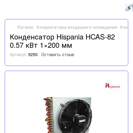
Каталог
Конденсаторы воздушного охлаждения
Конде
Конденсатор Hispania HCAS-82
0.57 кВт 1×200 мм
Артикул:
9250
Оставить отзыв