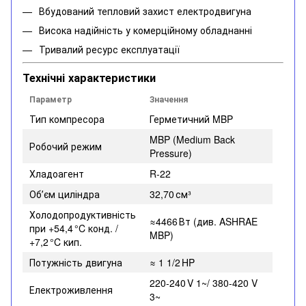
Вбудований тепловий захист електродвигуна
Висока надійність у комерційному обладнанні
Тривалий ресурс експлуатації
Технічні характеристики
Параметр
Значення
Тип компресора
Герметичний MBP
MBP (Medium Back
Робочий режим
Pressure)
Хладоагент
R‑22
Обʼєм циліндра
32,70 см³
Холодопродуктивність
≈4466 Вт (див. ASHRAE
при +54,4 °C конд. /
MBP)
+7,2 °C кип.
Потужність двигуна
≈ 1 1/2 HP
220‑240 V 1~/ 380-420 V
Електроживлення
3~