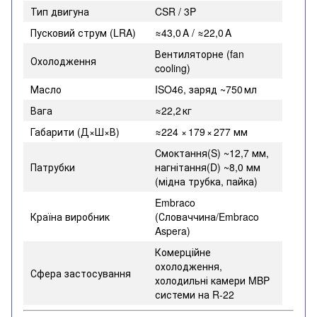
Тип двигуна
CSR / 3P
Пусковий струм (LRA)
≈43,0 A / ≈22,0 A
Вентиляторне (fan
Охолодження
cooling)
Масло
ISO46, заряд ~750 мл
Вага
≈22,2 кг
Габарити (Д×Ш×В)
≈224 × 179 × 277 мм
Смоктання(S) ~12,7 мм,
Патрубки
нагнітання(D) ~8,0 мм
(мідна трубка, пайка)
Embraco
Країна виробник
(Словаччина/Embraco
Aspera)
Комерційне
охолодження,
Сфера застосування
холодильні камери MBP
системи на R‑22