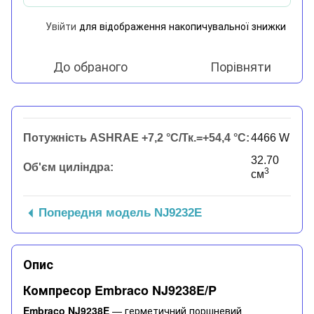
Увійти
для відображення накопичувальної знижки
%
До обраного
Порівняти
Потужність ASHRAE +7,2 °C/Тк.=+54,4 °C:
4466 W
32.70
Об'єм циліндра:
3
см
Попередня модель NJ9232E
Опис
Компресор Embraco NJ9238E/P
Embraco NJ9238E
— герметичний поршневий