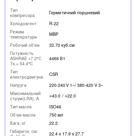
Тип
Герметичний поршневий
компресора
Холодоагент
R-22
Режим
MBP
температури
Робочий об'єм
32.70 куб.см
Потужність
ASHRAE +7,2⁰С
4466 Вт
Тк.= 54,4⁰С
Тип
CSR
електродвигуна
Напруга
220‑240 V 1~/ 380-420 V 3~
Максимальний
≈43.0 / ≈22.0
струм(LRA), A
Тип масла
ISO46
Об'єм масла
750 мл
Вага, кг
22.2
Габарити, см:
22.4 х 17.9 х 27.7