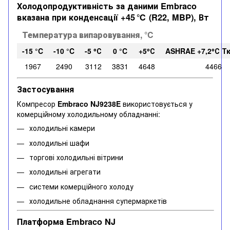
Холодопродуктивність за даними Embraco
вказана при конденсації +45 ℃ (R22, MBP), Вт
Температура випаровування, °C
-15 °C
-10 °C
-5 ⁰С
0 °C
+5⁰С
ASHRAE +7,2⁰С Тк
1967
2490
3112
3831
4648
4466
Застосування
Компресор
Embraco NJ9238E
використовується у
комерційному холодильному обладнанні:
холодильні камери
холодильні шафи
торгові холодильні вітрини
холодильні агрегати
системи комерційного холоду
холодильне обладнання супермаркетів
Платформа Embraco NJ