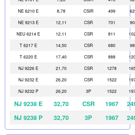
NE 6210 E
8,78
CSIR
499
62
NE 9213 E
12,11
CSR
701
90
NEU 6214 E
12,11
CSR
811
10
T 6217 E
14,50
CSR
680
98
T 6220 E
17,40
CSR
888
12
NJ 9226 E
21,70
CSR
1278
16
NJ 9232 E
26,20
CSR
1522
19
NJ 9232 P
26,20
3P
1522
19
NJ 9238 E
32,70
CSR
1967
24
NJ 9238 P
32,70
3P
1967
24