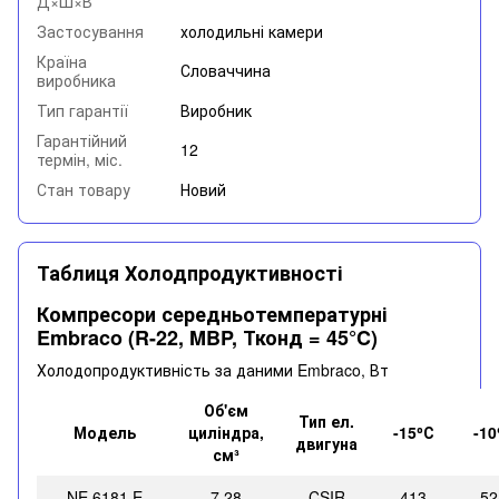
Д×Ш×В
Застосування
холодильні камери
Країна
Словаччина
виробника
Тип гарантії
Виробник
Гарантійний
12
термін, міс.
Стан товару
Новий
Таблиця Холодпродуктивності
Компресори середньотемпературні
Embraco (R-22, MBP, Тконд = 45°C)
Холодопродуктивність за даними Embraco, Вт
Об'єм
Тип ел.
Модель
циліндра,
-15⁰С
-10
двигуна
см³
NE 6181 E
7,28
CSIR
413
52