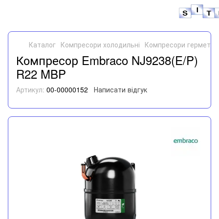
Каталог
Компресори холодильні
Компресори герметич
Компресор Embraco NJ9238(E/P)
R22 MBP
Артикул:
00-00000152
Написати відгук