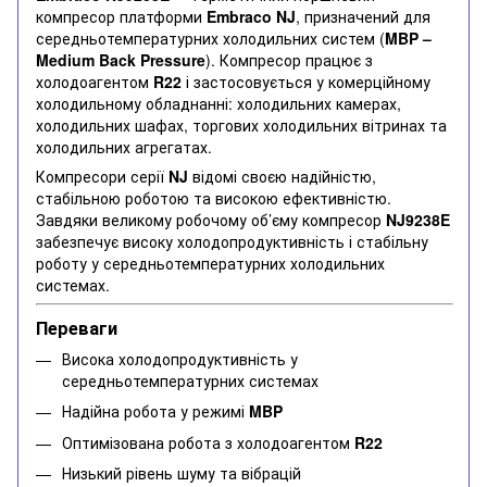
компресор платформи
Embraco NJ
, призначений для
середньотемпературних холодильних систем (
MBP –
Medium Back Pressure
). Компресор працює з
холодоагентом
R22
і застосовується у комерційному
холодильному обладнанні: холодильних камерах,
холодильних шафах, торгових холодильних вітринах та
холодильних агрегатах.
Компресори серії
NJ
відомі своєю надійністю,
стабільною роботою та високою ефективністю.
Завдяки великому робочому об’єму компресор
NJ9238E
забезпечує високу холодопродуктивність і стабільну
роботу у середньотемпературних холодильних
системах.
Переваги
Висока холодопродуктивність у
середньотемпературних системах
Надійна робота у режимі
MBP
Оптимізована робота з холодоагентом
R22
Низький рівень шуму та вібрацій