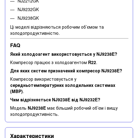
NJ2212GK
NJ9232GK
NJ9238GK
Ці моделі відрізняються робочим об’ємом та
холодопродуктивністю.
FAQ
Який холодоагент використовується у NJ9238E?
Компресор працює з холодоагентом
R22
.
Для яких систем призначений компресор NJ9238E?
Компресор використовується у
середньотемпературних холодильних системах
(MBP)
.
Чим відрізняється NJ9238E від NJ9232E?
Модель
NJ9238E
має більший робочий об’єм і вищу
холодопродуктивність.
Характеристики