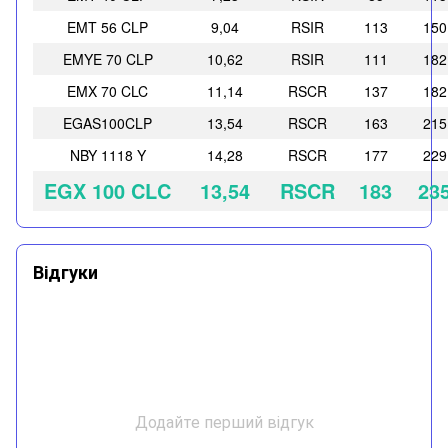
EMT 56 CLP
9,04
RSIR
113
150
EMYE 70 CLP
10,62
RSIR
111
182
EMX 70 CLC
11,14
RSCR
137
182
EGAS100CLP
13,54
RSCR
163
215
NBY 1118 Y
14,28
RSCR
177
229
EGX 100 CLC
13,54
RSCR
183
23
Відгуки
Додайте перший відгук