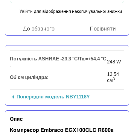
Увійти
для відображення накопичувальної знижки
%
До обраного
Порівняти
Потужність ASHRAE -23,3 °C/Тк.=+54,4 °C
248 W
:
13.54
Об'єм циліндра:
3
см
Попередня модель NBY1118Y
Опис
Компресор Embraco EGX100CLC R600a