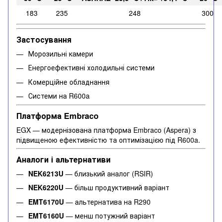
183
235
248
300
Застосування
Морозильні камери
Енергоефективні холодильні системи
Комерційне обладнання
Системи на R600a
Платформа Embraco
EGX — модернізована платформа Embraco (Aspera) з
підвищеною ефективністю та оптимізацією під R600a.
Аналоги і альтернативи
NEK6213U
— близький аналог (RSIR)
NEK6220U
— більш продуктивний варіант
EMT6170U
— альтернатива на R290
EMT6160U
— менш потужний варіант