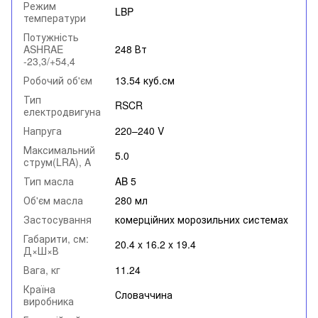
Режим
LBP
температури
Потужність
ASHRAE
248 Вт
-23,3/+54,4
Робочий об'єм
13.54 куб.см
Тип
RSCR
електродвигуна
Напруга
220–240 V
Максимальний
5.0
струм(LRA), A
Тип масла
AB 5
Об'єм масла
280 мл
Застосування
комерційних морозильних системах
Габарити, см:
20.4 x 16.2 x 19.4
Д×Ш×В
Вага, кг
11.24
Країна
Словаччина
виробника