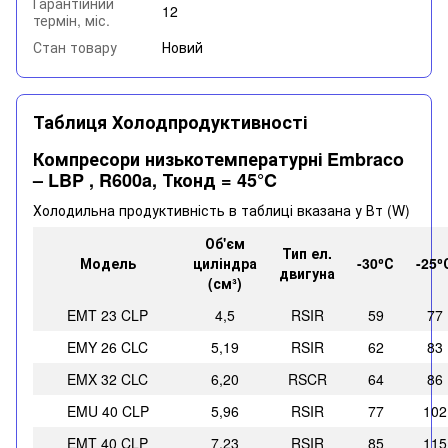
Гарантійний
12
термін, міс.
Стан товару
Новий
Таблиця Холодпродуктивності
Компресори низькотемпературні Embraco
– LBP , R600a, Тконд = 45°C
Холодильна продуктивність в таблиці вказана у Вт (W)
Об'єм
Тип ел.
Модель
циліндра
-30⁰С
-25⁰
двигуна
(см³)
EMT 23 CLP
4,5
RSIR
59
77
EMY 26 CLC
5,19
RSIR
62
83
EMX 32 CLC
6,20
RSCR
64
86
EMU 40 CLP
5,96
RSIR
77
102
EMT 40 CLP
7,23
RSIR
85
115