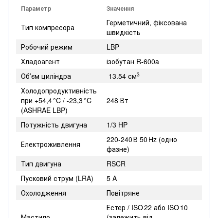
Параметр
Значення
Герметичний, фіксована
Тип компресора
швидкість
Робочий режим
LBP
Хладоагент
ізобутан R-600a
3
Обʼєм циліндра
13.54 см
Холодопродуктивність
при +54,4 °C / -23,3 °C
248 Вт
(ASHRAE LBP)
Потужність двигуна
1/3 HP
220‑240 В 50 Hz (одно
Електроживлення
фазне)
Тип двигуна
RSCR
Пусковий струм (LRA)
5 A
Охолодження
Повітряне
Естер / ISO 22 або ISO 10
Мастило
(залежить від