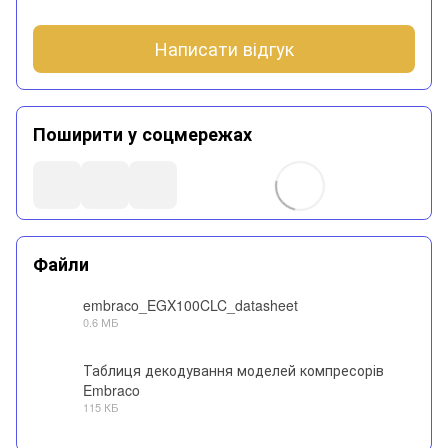
Написати відгук
Поширити у соцмережах
Файли
embraco_EGX100CLC_datasheet
0.6 МБ
PDF
Таблиця декодування моделей компресорів
Embraco
PDF
115 КБ