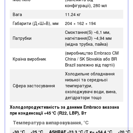
конфігурації), 280 мл
Вага
11.24 кг
Габарити (Д×Ш×В), мм
204 × 162 × 194
Смоктання(S) ~6,1 мм,
Патрубки
нагнітання(D) ~4,94 мм
(мідна трубка, пайка)
(виробництво Embraco CM
Країна виробник
China / SK Slovakia або BR
Brazil залежно від партії)
Холодильне обладнання
низької та середньої
Сфера застосування
температури,
охолоджувачі води, вина,
дегідратори тощо
Холодопродуктивність за даними Embraco вказана
при конденсації +45 ℃ (R22, LBP), Вт
Температура випаровування, °C
-30 °C
-25 °C
ASHRAE -23,3 °C /Т.к= +54,4 °C
-20 °C