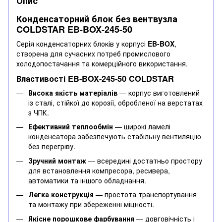
Опис
Конденсаторний блок без вентвузла
COLDSTAR EB-BOX-245-50
Серія конденсаторних блоків у корпусі
EB-BOX
,
створена для сучасних потреб промислового
холодопостачання та комерційного використання.
Властивості EB-BOX-245-50 COLDSTAR
Висока якість матеріалів
— корпус виготовлений
із сталі, стійкої до корозії, обробленої на верстатах
з ЧПК.
Ефективний теплообмін
— широкі ламелі
конденсатора забезпечують стабільну вентиляцію
без перегріву.
Зручний монтаж
— всередині достатньо простору
для встановлення компресора, ресивера,
автоматики та іншого обладнання.
Легка конструкція
— простота транспортування
та монтажу при збереженні міцності.
Якісне порошкове фарбування
— довговічність і