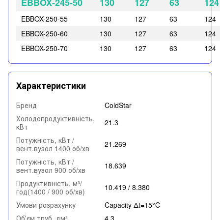
EBBOX-245-50
130
127
63
124
EBBOX-250-55
130
127
63
124
EBBOX-250-60
130
127
63
124
EBBOX-250-70
130
127
63
124
Характеристики
Бренд
ColdStar
Холодопродуктивність,
21.3
кВт
Потужність, кВт /
21.269
вент.вузол 1400 об/хв
Потужність, кВт /
18.639
вент.вузол 900 об/хв
Продуктивність, м³/
10.419 / 8.380
год(1400 / 900 об/хв)
Умови розрахунку
Capacity Δt=15°C
Обʼєм труб, дм³
4.3