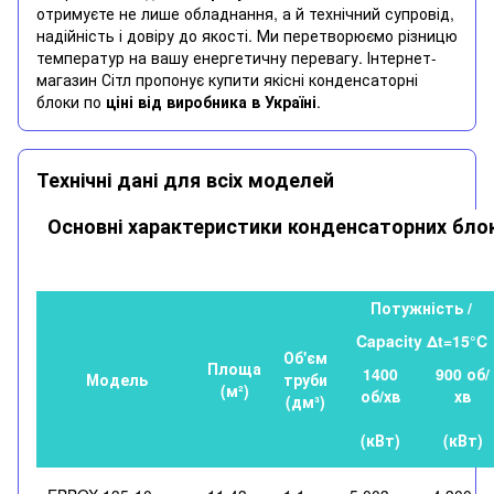
отримуєте не лише обладнання, а й технічний супровід,
надійність і довіру до якості. Ми перетворюємо різницю
температур на вашу енергетичну перевагу. Інтернет-
магазин Сітл пропонує купити якісні конденсаторні
блоки по
ціні від виробника в Україні
.
Технічні дані для всіх моделей
Основні характеристики конденсаторних блок
Потужність /
Capacity Δt=15°C
Об'єм
Площа
1400
900 об/
Модель
труби
(м²)
об/хв
хв
(дм
³
)
(кВт)
(кВт)