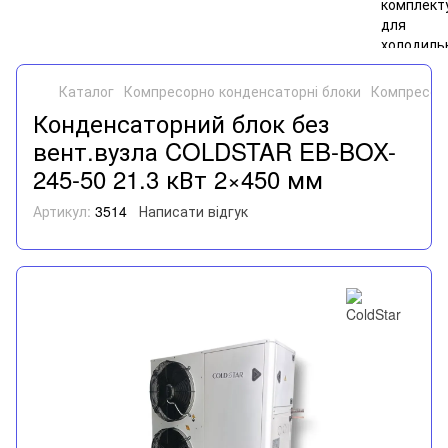
Каталог
Компресорно конденсаторні блоки
Компресорн
Конденсаторний блок без
вент.вузла COLDSTAR EB-BOX-
245-50 21.3 кВт 2×450 мм
Артикул:
3514
Написати відгук