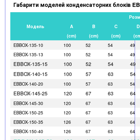
Габарити моделей конденсаторних блоків EB
Розм
Модель
A
B
C
D
(cm)
(cm)
(cm)
(c
EBBOX-135-10
100
52
54
49
EBBOX-135-13
100
52
54
49
EBBOX-135-15
100
52
54
49
EBBOX-140-15
100
57
63
54
EBBOX-140-20
100
57
63
54
EBBOX-145-25
120
67
63
64
EBBOX-145-30
120
67
63
64
EBBOX-150-25
120
67
63
64
EBBOX-150-35
126
67
63
64
EBBOX-150-40
126
67
63
64