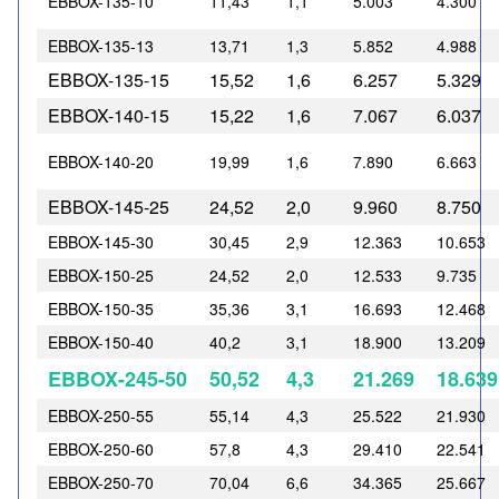
EBBOX-135-10
11,43
1,1
5.003
4.300
EBBOX-135-13
13,71
1,3
5.852
4.988
EBBOX-135-15
15,52
1,6
6.257
5.329
EBBOX-140-15
15,22
1,6
7.067
6.037
EBBOX-140-20
19,99
1,6
7.890
6.663
EBBOX-145-25
24,52
2,0
9.960
8.750
EBBOX-145-30
30,45
2,9
12.363
10.653
EBBOX-150-25
24,52
2,0
12.533
9.735
EBBOX-150-35
35,36
3,1
16.693
12.468
EBBOX-150-40
40,2
3,1
18.900
13.209
EBBOX-245-50
50,52
4,3
21.269
18.639
EBBOX-250-55
55,14
4,3
25.522
21.930
EBBOX-250-60
57,8
4,3
29.410
22.541
EBBOX-250-70
70,04
6,6
34.365
25.667